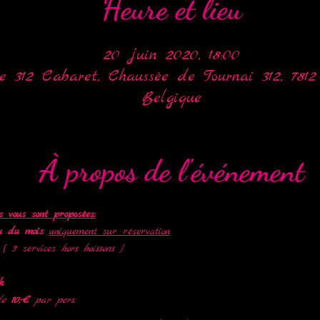
Heure et lieu
20 juin 2020, 18:00
e 312 Cabaret, Chaussée de Tournai 312, 7812
Belgique
À propos de l'événement
s vous sont proposées:
u du mois
uniquement sur réservation
( 3 services 
hors boissons )
k  
de 
10,-€ 
par pers. 