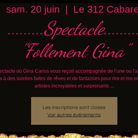
sam. 20 juin
  |  
Le 312 Cabare
.........Spectacle........
"Follement Gina"
ctacle où Gina Cariss vous reçoit accompagnée de l'une ou l'a
es à des soirées faites de rêves et de fantaisies pour rire et rire 
artistes incroyables et surprenants ...
Les inscriptions sont closes
Voir autres événements