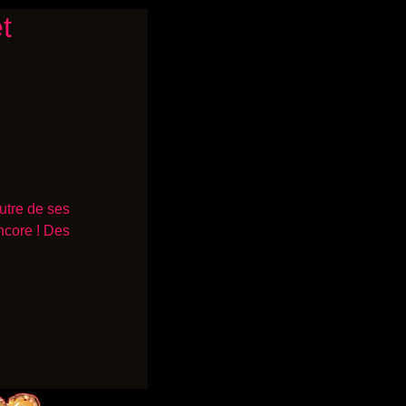
t
.
utre de ses
encore ! Des