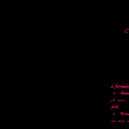
L
2 formule
Men
A venir  
25,-€
Drin
un min. 