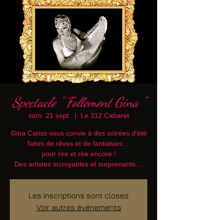
Spectacle " Follement Gina "
sam. 21 sept.
  |  
Le 312 Cabaret
Gina Cariss vous convie à des soirées d'été
faites de rêves et de fantaisies ...
pour rire et rire encore !
Des artistes incroyables et surprenants ...
Les inscriptions sont closes
Voir autres événements