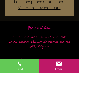
Les inscriptions sont closes
Voir autres événements
Heure et lieu
15 août 2020, 19:00 – 16 août 2020, 01:00
Le 312 Cabaret, Chaussée de Tournai 312, 7812
Ath, Belgique
À propos de l'événement
GSM
Email
2 formules vous sont proposées:
Menu du mois
uniquement sur réservation
Menu 3 services 
30,-€ 
 hors boissons
Scampis sauce tomatée
Roti de porc, sauce moutarde,Salade et ses 
pommes rissolées
Gaufre 312
En lire plus >