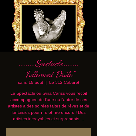
.........Spectacle.........
"Follement Drôle"
sam. 15 août
  |  
Le 312 Cabaret
Le Spectacle où Gina Cariss vous reçoit
accompagnée de l'une ou l'autre de ses
artistes à des soirées faites de rêves et de
fantaisies pour rire et rire encore ! Des
artistes incroyables et surprenants ...