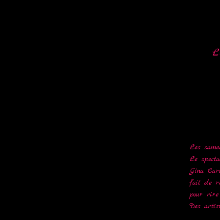
L
Les samed
Le specta
Gina Cari
fait de rê
pour rire
Des artist