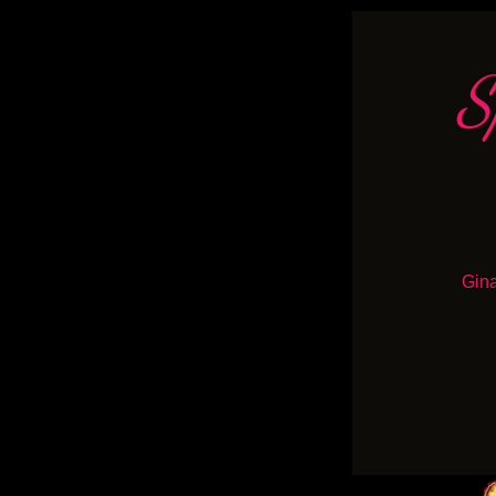
S
Gina