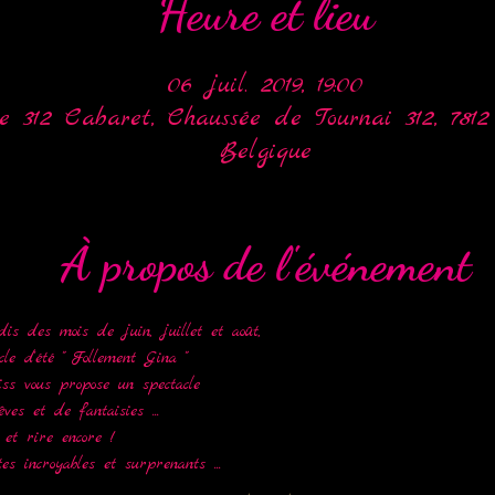
Heure et lieu
06 juil. 2019, 19:00
e 312 Cabaret, Chaussée de Tournai 312, 7812
Belgique
À propos de l'événement
is des mois de juin, juillet et août, 
cle d'été " Follement Gina "
ss vous propose un spectacle 
ves et de fantaisies ...
 et rire encore !
es incroyables et surprenants ...