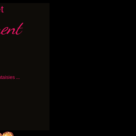
t
ment
aisies ...