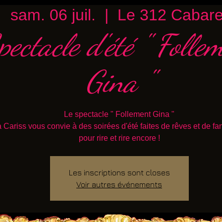
sam. 06 juil.
  |  
Le 312 Cabare
pectacle d'été " Folle
Gina "
Le spectacle " Follement Gina "
 Cariss vous convie à des soirées d'été faites de rêves et de fant
pour rire et rire encore !
Les inscriptions sont closes
Voir autres événements