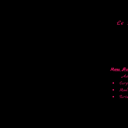
Le 
Menu Hor
Ad
Carp
Moule
Tart
         