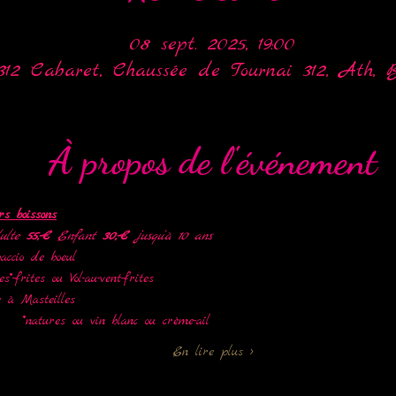
08 sept. 2025, 19:00
312 Cabaret, Chaussée de Tournai 312, Ath, B
À propos de l'événement
s boissons
ulte 
55,-€
 Enfant 
30,-€ 
jusqu’à 10 ans
accio de boeul
s*-frites ou Vol-au-vent-frites 
e à Masteilles
  *natures ou vin blanc ou crème-ail
En lire plus >