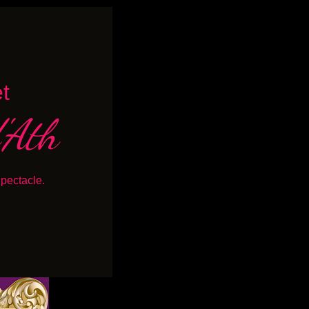
t
'Ath
Spectacle.