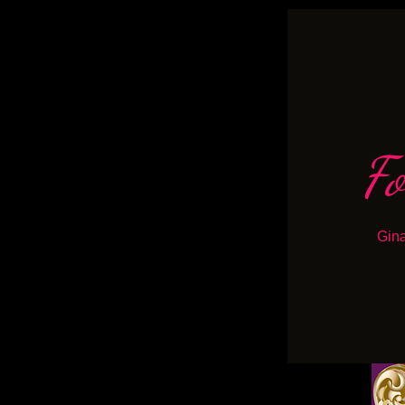
Fo
Gina