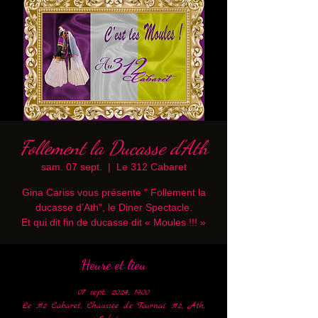
Follement la Ducasse d'Ath
sam. 07 sept.
  |  
Le 312 Cabaret
Gina Cariss vous présente " Follement la
ducasse d’Ath", le Diner Spectacle.
Et qui dit fin de ducasse dit « Moules !!! »
Heure et lieu
07 sept. 2024, 19:00
Le 312 Cabaret, Chaussée de Tournai 312, Ath,