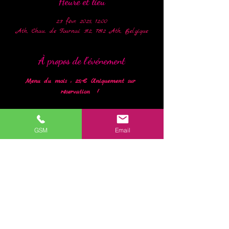
Heure et lieu
23 févr. 2025, 12:00
Ath, Chau. de Tournai 312, 7812 Ath, Belgique
À propos de l'événement
Menu du mois : 25,-€ Uniquement sur 
réservation  ! 
Velouté Maison
Poitrine de Volaille, et ses accompagnements
GSM
Email
Crêpe Mikado
Renseignements et réservations au +32 (0)477 77 
16 00
En lire plus >