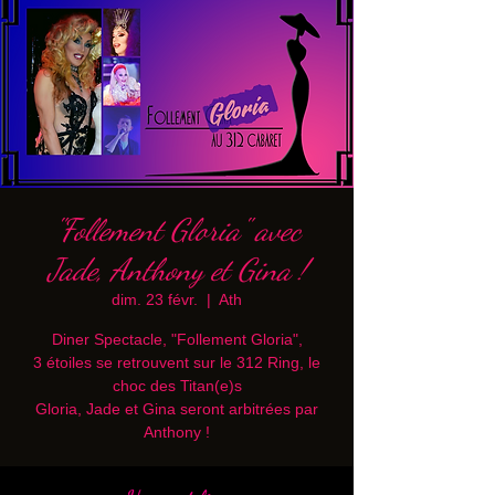
"Follement Gloria" avec
Jade, Anthony et Gina !
dim. 23 févr.
  |  
Ath
Diner Spectacle, "Follement Gloria",
3 étoiles se retrouvent sur le 312 Ring, le
choc des Titan(e)s
Gloria, Jade et Gina seront arbitrées par
Anthony !