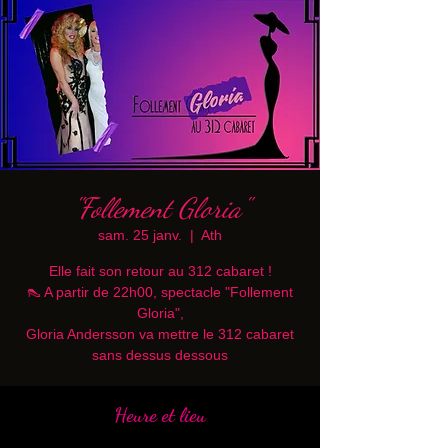
"Follement Gloria"
sam. 25 janv.
  |  
Ath
Elle fait son retour au 312 cabaret !
👠 A partir de 22h00, spectacle "Follement
Gloria",
Gloria Andersson va mettre le 312 cabaret
sans dessus dessous
Heure et lieu