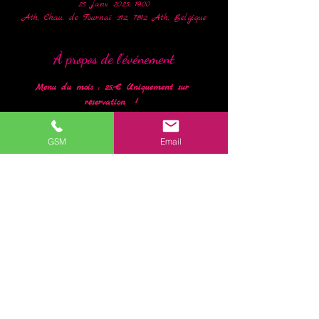
25 janv. 2025, 19:00
Ath, Chau. de Tournai 312, 7812 Ath, Belgique
À propos de l'événement
Menu du mois : 25,-€ Uniquement sur 
réservation  ! 
Soupe de carottes au boursin
GSM
Email
Vol-au-vent, purée
Tarte aux cerises 
Renseignements et réservations au +32 (0)477 77 
16 00
En lire plus >
Partager cet événement