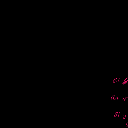
Et
G
Un spe
Il y 