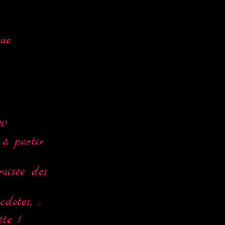
que
00
à partir
roisée des
tes, ....
ête !