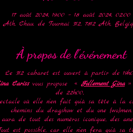
17 août 2024, 19:00 – 18 août 2024, 02:00
Ath, Chau. de Tournai 312, 7812 Ath, Belgi
À propos de l'événement
Le 312 cabaret est ouvert à partir de 19h
ina Cariss
vous propose «
Follement Gina
» 
de 22h00,
ctacle où elle n'en fait qu'à sa tête à la c
chemins du dragshow et du one (wo)men.
aura de tout des numéros iconique, des anecdo
Tout est possible, car elle n'en fera qu'à sa t