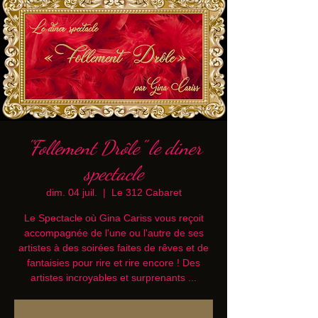
"Follement Drôle" le diner
spectacle
dim. 04 juil.
  |  
Le 312 Cabaret
Le Spectacle où Gina Cariss vous reçoit
accompagnée de l'une ou l'autre de ses
artistes à des soirées faites de rêves et de
fantaisies pour rire et rire encore ! Des
artistes incroyables et surprenants ...