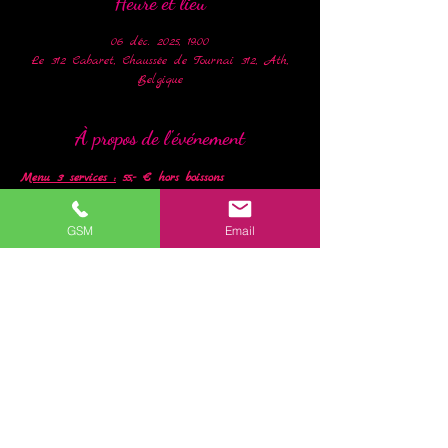
Heure et lieu
06 déc. 2025, 19:00
Le 312 Cabaret, Chaussée de Tournai 312, Ath,
Belgique
À propos de l'événement
Menu 3 services :
 55,- € hors boissons
A venir
GSM
Email
Les réservations se font uniquement par 
téléphone
au +32 (0)477 77 16 00
Pour  toute réservation d’une table de minimum 
6 personnes à l’occasion d’un  anniversaire dans 
le mois courant, le 312 offre le repas de la 
personne  fêtée !
Partager cet événement